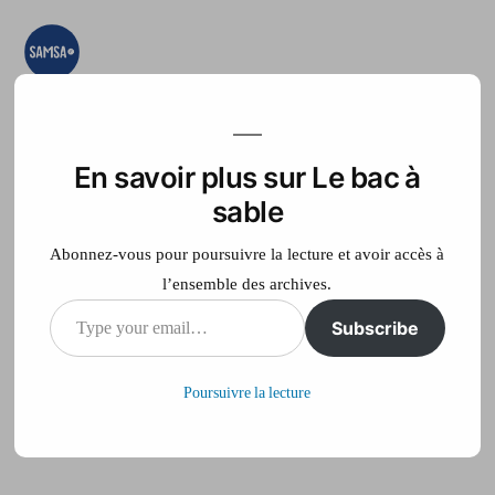
Aller
au
contenu
Le bac à sable
Ici on essaye, on
teste, on expérimente
En savoir plus sur Le bac à
Accueil
France Télé
sable
Abonnez-vous pour poursuivre la lecture et avoir accès à
l’ensemble des archives.
Type
Subscribe
daily
your
Poursuivre la lecture
email…
Publié
philippe
14 septembre 2012
par
sur
Laisser un commentaire
daily