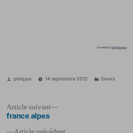
Powered by
Dailymotion
Publié
Publié
philippe
14 septembre 2012
Divers
par
dans
Article
Article suivant
suivant :
france alpes
Navigation
Article
Article précédent