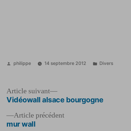
wall
Publié
Publié
philippe
14 septembre 2012
Divers
par
dans
Article
Article suivant
suivant :
Vidéowall alsace bourgogne
Navigation
Article
Article précédent
de
précédent :
mur wall