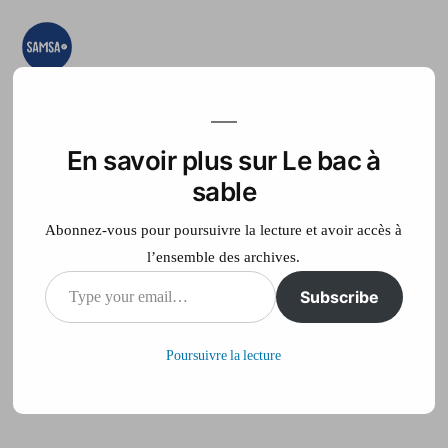
Aller
au
contenu
Le bac à sable
Ici on essaye, on
teste, on expérimente
En savoir plus sur Le bac à
Accueil
France Télé
sable
Abonnez-vous pour poursuivre la lecture et avoir accès à
l’ensemble des archives.
Type
Subscribe
test wall
your
Poursuivre la lecture
email…
Publié
philippe
14 septembre 2012
par
sur
Laisser un commentaire
test