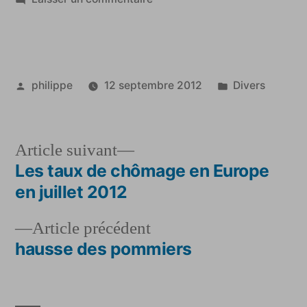
Taux
de
chomage
en
Publié
Publié
philippe
12 septembre 2012
Divers
Europe
par
dans
en
juillet
Article
Article suivant
2012
suivant :
Les taux de chômage en Europe
Navigation
en juillet 2012
de
Article
Article précédent
l’article
précédent :
hausse des pommiers