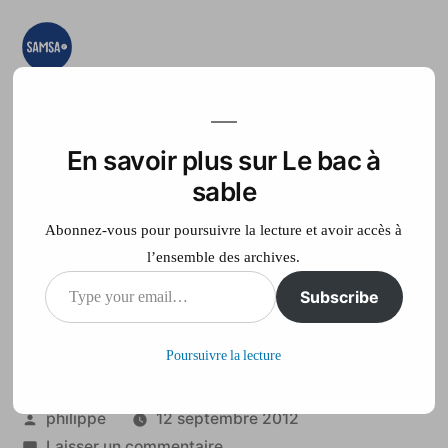
Aller
au
contenu
Le bac à sable
Ici on essaye, on
teste, on expérimente
En savoir plus sur Le bac à
Accueil
France Télé
sable
Abonnez-vous pour poursuivre la lecture et avoir accès à
l’ensemble des archives.
Type
Subscribe
Taux de chomage en
your
Europe en juillet 2012
Poursuivre la lecture
email…
Publié
philippe
12 septembre 2012
par
sur
Laisser un commentaire