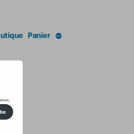
utique
Panier
hives.
ibe