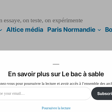
n essaye, on teste, on expérimente
Altice média
Paris Normandie
Bo
En savoir plus sur Le bac à sable
e
ez-vous pour poursuivre la lecture et avoir accès à l’ensemble des arc
Subscr
sur
012
Laisser un commentaire
Essai
Poursuivre la lecture
carte
il…