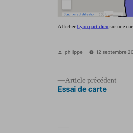
Afficher
Lyon part-dieu
sur une car
Publié
philippe
12 septembre 2
par
Artic
Article précédent
précé
Essai de carte
Navigation
de
l’article