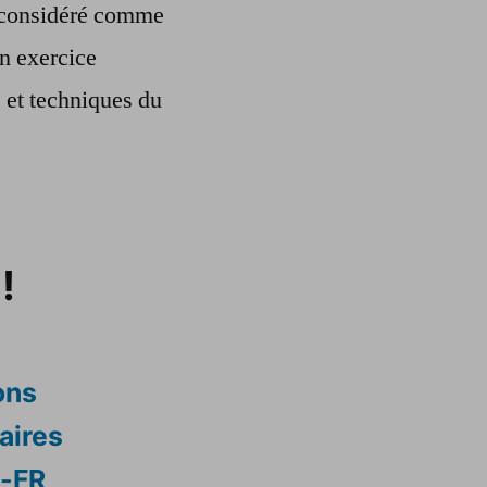
re considéré comme
n exercice
s et techniques du
!
ons
aires
s-FR