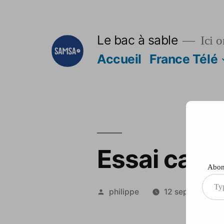
Aller
au
Le bac à sable
Ici o
contenu
Accueil
France Télé
Essai cart
Abonn
Type
Publié
philippe
12 septembre 2
your
par
ema