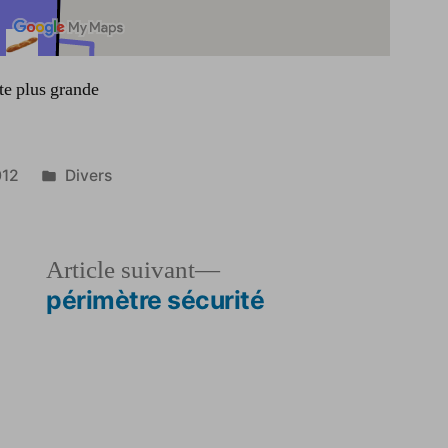
te plus grande
Publié
012
Divers
dans
le
Article
Article suivant
dent :
suivant :
périmètre sécurité