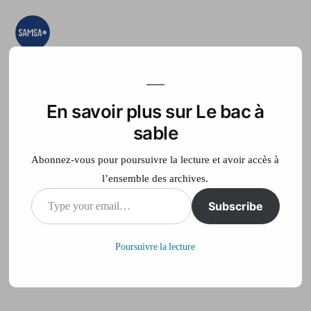
Aller
au
contenu
Le bac à sable
Ici on essaye, on
teste, on expérimente
En savoir plus sur Le bac à
Accueil
France Télé
sable
Abonnez-vous pour poursuivre la lecture et avoir accès à
l’ensemble des archives.
Type
Subscribe
Steve BIKO
your
Poursuivre la lecture
email…
Publié
philippe
6 septembre 2012
par
sur
Laisser un commentaire
Steve