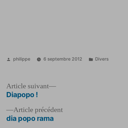
Publié
Publié
philippe
6 septembre 2012
Divers
par
dans
Article
Article suivant
suivant :
Diapopo !
Navigation
Article
Article précédent
de
précédent :
dia popo rama
l’article