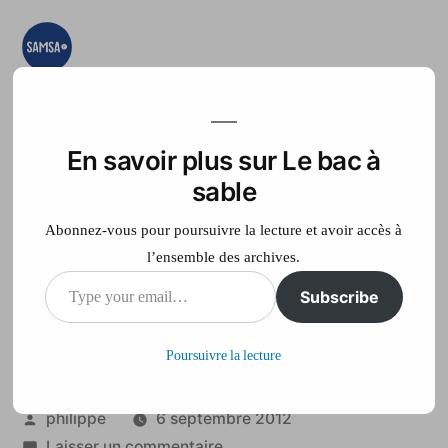
Aller
au
contenu
Le bac à sable
Ici on essaye, on
teste, on expérimente
En savoir plus sur Le bac à
Accueil
France Télé
sable
Abonnez-vous pour poursuivre la lecture et avoir accès à
l’ensemble des archives.
Type
Subscribe
Il ne regardera plus
your
vers l’avenir
Poursuivre la lecture
email…
Publié
philippe
6 septembre 2012
par
sur
Laisser un commentaire