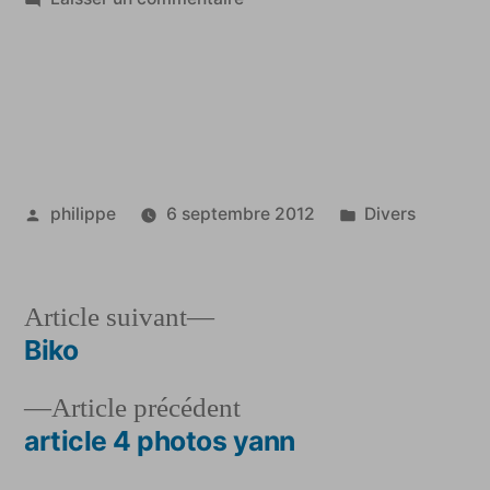
Il
ne
regardera
plus
vers
l’avenir
Publié
Publié
philippe
6 septembre 2012
Divers
par
dans
Article
Article suivant
suivant :
Biko
Navigation
Article
Article précédent
de
précédent :
article 4 photos yann
l’article