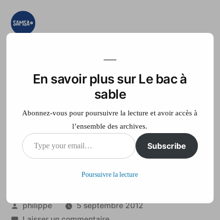
Aller
au
contenu
Le bac à sable
Ici on essaye, on
teste, on expérimente
En savoir plus sur Le bac à
Accueil
France Télé
sable
Abonnez-vous pour poursuivre la lecture et avoir accès à
l’ensemble des archives.
Type
Subscribe
Visitez la maison de
your
Flamby
Poursuivre la lecture
email…
Publié
philippe
5 septembre 2012
par
sur
Laisser un commentaire