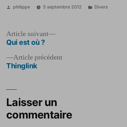
Publié
Publié
philippe
5 septembre 2012
Divers
par
dans
Article
Article suivant
suivant :
Qui est où ?
Navigation
Article
Article précédent
de
précédent :
Thinglink
l’article
Laisser un
commentaire