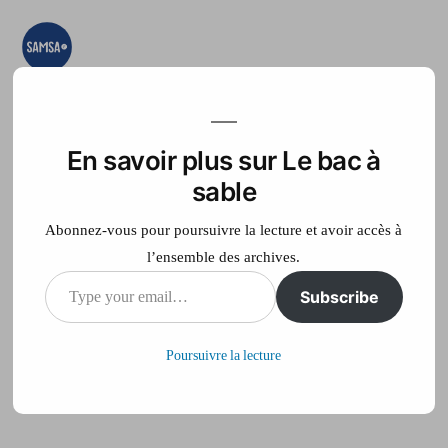
Aller
au
contenu
Le bac à sable
Ici on essaye, on
teste, on expérimente
En savoir plus sur Le bac à
Accueil
France Télé
sable
Abonnez-vous pour poursuivre la lecture et avoir accès à
l’ensemble des archives.
Type
Subscribe
MA cartamoi
your
Poursuivre la lecture
email…
Publié
philippe
5 septembre 2012
par
sur
Laisser un commentaire
MA