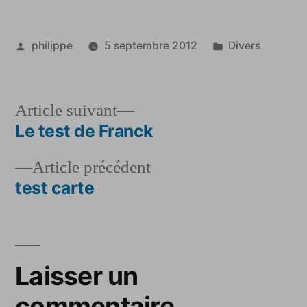
Publié
Publié
philippe
5 septembre 2012
Divers
par
dans
Article
Article suivant
suivant :
Le test de Franck
Navigation
Article
Article précédent
de
précédent :
test carte
l’article
Laisser un
commentaire