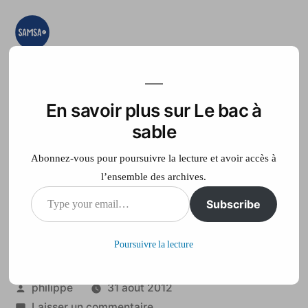
Aller
au
contenu
Le bac à sable
Ici on essaye, on
teste, on expérimente
En savoir plus sur Le bac à
Accueil
France Télé
sable
Abonnez-vous pour poursuivre la lecture et avoir accès à
l’ensemble des archives.
Type
Subscribe
Revivez le Tour comme
your
si vous y étiez
Poursuivre la lecture
email…
Publié
philippe
31 août 2012
par
sur
Laisser un commentaire