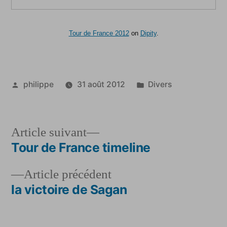
Tour de France 2012
on
Dipity
.
Publié
Publié
philippe
31 août 2012
Divers
par
dans
Article
Article suivant
suivant :
Tour de France timeline
Navigation
Article
Article précédent
de
précédent :
la victoire de Sagan
l’article