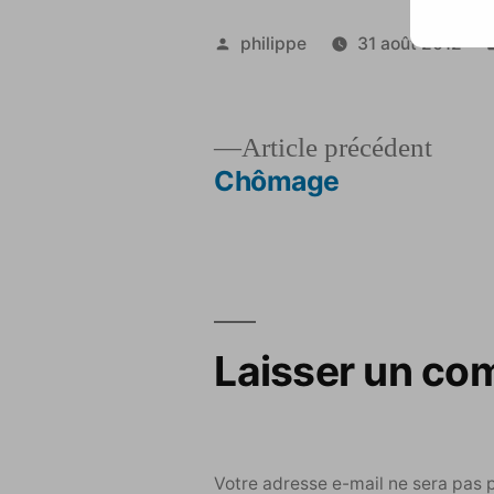
Publié
philippe
31 août 2012
par
Artic
Article précédent
précé
Chômage
Navigation
de
l’article
Laisser un co
Votre adresse e-mail ne sera pas 