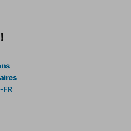
!
ons
aires
s-FR