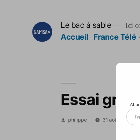
Aller
au
Le bac à sable
Ici o
contenu
Accueil
France Télé
Essai grap
Abonn
Type
Publié
philippe
31 août 2012
your
par
ema