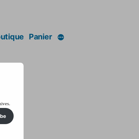
utique
Panier
hives.
ibe