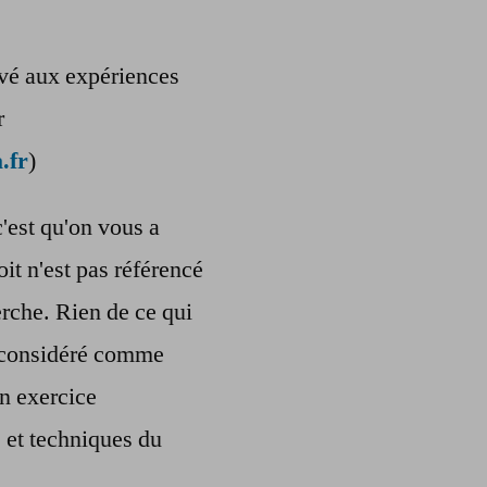
ervé aux expériences
r
.fr
)
c'est qu'on vous a
oit n'est pas référencé
rche. Rien de ce qui
re considéré comme
n exercice
s et techniques du