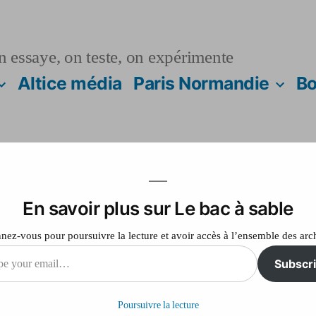
n essaye, on teste, on expérimente
Altice média
Paris Normandie
Bo
En savoir plus sur Le bac à sable
hique
ez-vous pour poursuivre la lecture et avoir accès à l’ensemble des arc
Subscr
sur
Laisser un commentaire
Essai
Poursuivre la lecture
graphique
il…