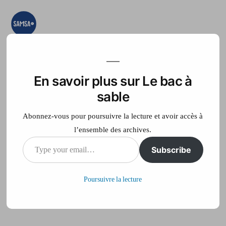
Aller
au
contenu
Le bac à sable
Ici on essaye, on
teste, on expérimente
En savoir plus sur Le bac à
Accueil
France Télé
sable
Abonnez-vous pour poursuivre la lecture et avoir accès à
l’ensemble des archives.
Type
Subscribe
Elysée
your
Poursuivre la lecture
email…
Publié
philippe
31 août 2012
par
sur
Laisser un commentaire
Elysée