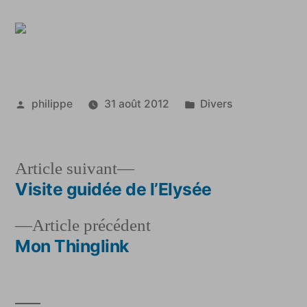
Publié
Publié
philippe
31 août 2012
Divers
par
dans
Article
Article suivant
suivant :
Visite guidée de l’Elysée
Navigation
Article
Article précédent
de
précédent :
Mon Thinglink
l’article