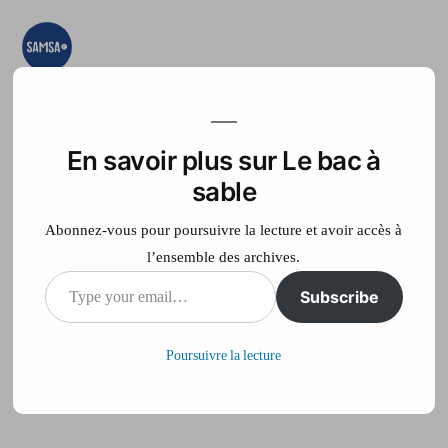
Aller
au
contenu
Le bac à sable
Ici on essaye, on
teste, on expérimente
En savoir plus sur Le bac à
Accueil
France Télé
sable
Abonnez-vous pour poursuivre la lecture et avoir accès à
l’ensemble des archives.
Type
Subscribe
Canicule
your
Poursuivre la lecture
email…
Publié
philippe
31 août 2012
par
sur
Laisser un commentaire
Canicule