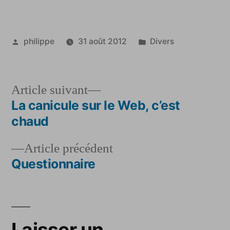
Publié
Publié
philippe
31 août 2012
Divers
par
dans
Article
Article suivant
suivant :
La canicule sur le Web, c’est
Navigation
chaud
de
Article
Article précédent
l’article
précédent :
Questionnaire
Laisser un