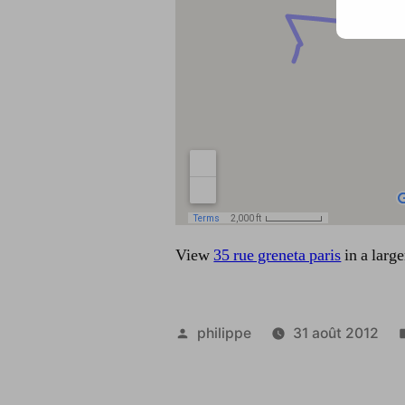
View
35 rue greneta paris
in a larg
Publié
philippe
31 août 2012
par