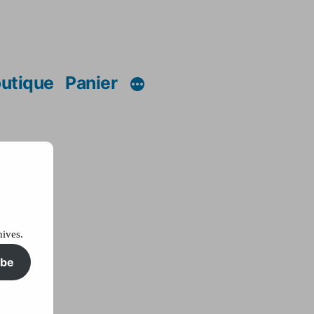
utique
Panier
hives.
ibe