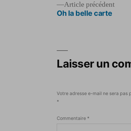
Artic
Article précédent
précé
Oh la belle carte
Navigation
de
l’article
Laisser un co
Votre adresse e-mail ne sera pas 
*
Commentaire
*