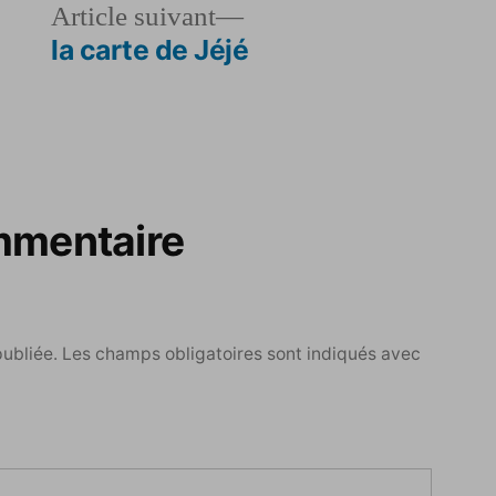
le
Article
Article suivant
dent :
suivant :
la carte de Jéjé
mmentaire
publiée.
Les champs obligatoires sont indiqués avec