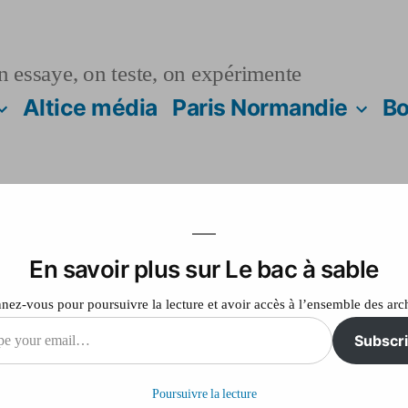
n essaye, on teste, on expérimente
Altice média
Paris Normandie
Bo
sur
Laisser un commentaire
En savoir plus sur Le bac à sable
ez-vous pour poursuivre la lecture et avoir accès à l’ensemble des arc
Subscr
Poursuivre la lecture
il…