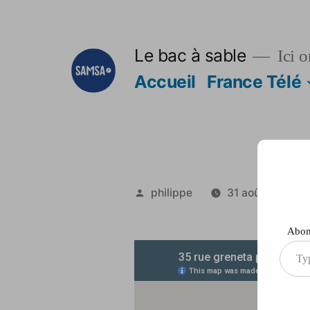
Aller
au
Le bac à sable
Ici o
contenu
Accueil
France Télé
Publié
philippe
31 août 2012
par
Abonn
Type
your
ema