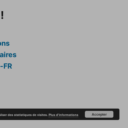
!
ons
aires
s-FR
Accepter
liser des statistiques de visites.
Plus d'informations