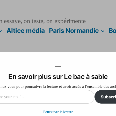
n essaye, on teste, on expérimente
Altice média
Paris Normandie
Bo
En savoir plus sur Le bac à sable
r cet article ?
ez-vous pour poursuivre la lecture et avoir accès à l’ensemble des arc
Subscr
sur
Laisser un commentaire
Un
Poursuivre la lecture
titre
il…