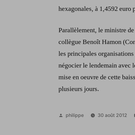
hexagonales, à 1,4592 euro 
Parallèlement, le ministre d
collègue Benoît Hamon (Con
les principales organisation
négocier le lendemain avec le
mise en oeuvre de cette bai
plusieurs jours.
Publié
philippe
30 août 2012
par