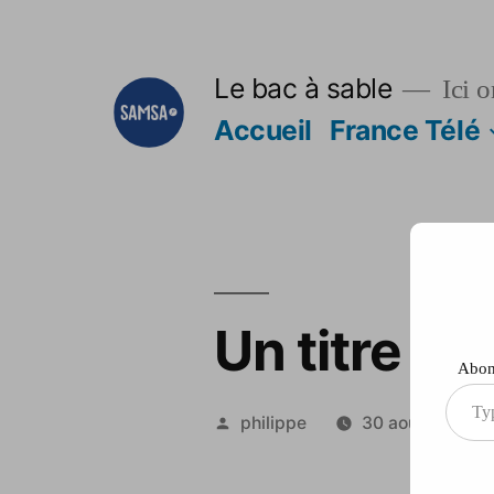
Aller
au
Le bac à sable
Ici o
contenu
Accueil
France Télé
Un titre pou
Abonn
Type
Publié
philippe
30 août 2012
your
par
ema