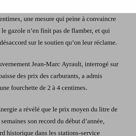
ndi que la baisse des prix des carburants
pour
cet
 centimes, une mesure qui peine à convaincre
article
e gazole n’en finit pas de flamber, et qui
?
 désaccord sur le soutien qu’on leur réclame.
ouvernement Jean-Marc Ayrault, interrogé sur
baisse des prix des carburants, a admis
’une fourchette de 2 à 4 centimes.
Energie a révélé que le prix moyen du litre de
es semaines son record du début d’année,
rd historique dans les stations-service