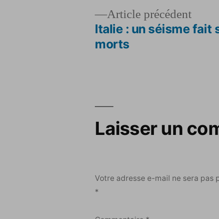
Artic
Article précédent
précé
Italie : un séisme fait 
Navigation
morts
de
l’article
Laisser un co
Votre adresse e-mail ne sera pas 
*