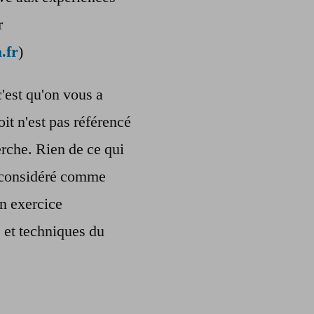
r
.fr
)
c'est qu'on vous a
oit n'est pas référencé
rche. Rien de ce qui
re considéré comme
n exercice
s et techniques du