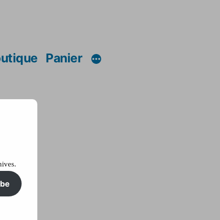
utique
Panier
hives.
ibe