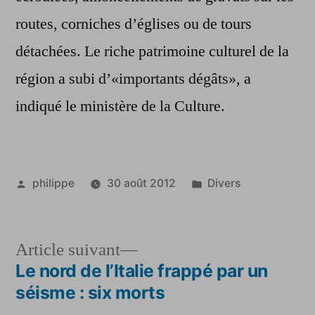
routes, corniches d’églises ou de tours
détachées. Le riche patrimoine culturel de la
région a subi d’«importants dégâts», a
indiqué le ministère de la Culture.
Publié
Publié
philippe
30 août 2012
Divers
par
dans
Article
Article suivant
suivant :
Le nord de l’Italie frappé par un
Navigation
séisme : six morts