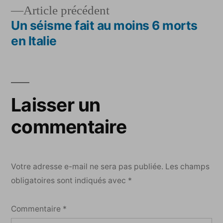
de
Article
Article précédent
l’article
précédent :
Un séisme fait au moins 6 morts
en Italie
Laisser un
commentaire
Votre adresse e-mail ne sera pas publiée.
Les champs
obligatoires sont indiqués avec
*
Commentaire
*