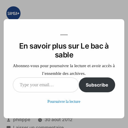
Aller
au
contenu
Le bac à sable
Ici on essaye, on
teste, on expérimente
En savoir plus sur Le bac à
Accueil
France Télé
sable
Abonnez-vous pour poursuivre la lecture et avoir accès à
l’ensemble des archives.
Type
Subscribe
Un séisme fait six
your
morts en Italie
Poursuivre la lecture
email…
Publié
philippe
30 août 2012
par
sur
Laisser un commentaire