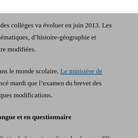
L’Education
nationale
des collèges va évoluer en juin 2013. Les
réforme
le
ématiques, d’histoire-géographie et
brevet
tre modifiées.
des
collèges
dans le monde scolaire.
Le ministère de
ncé mardi que l’examen du brevet des
lques modifications.
longue et en questionnaire