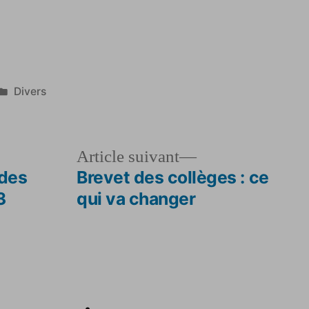
Publié
Divers
dans
le
Article
Article suivant
dent :
suivant :
 des
Brevet des collèges : ce
3
qui va changer