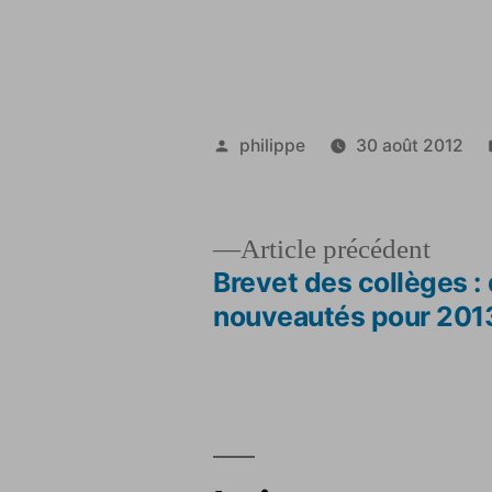
Publié
philippe
30 août 2012
par
Artic
Article précédent
précé
Brevet des collèges :
Navigation
nouveautés pour 201
de
l’article