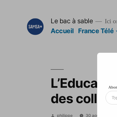
Aller
au
Le bac à sable
Ici o
contenu
Accueil
France Télé
L’Educatio
Abonn
des collèg
Type
your
ema
Publié
philippe
30 août 2012