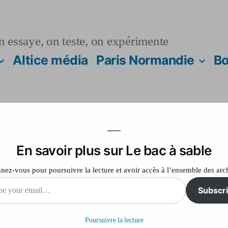
n essaye, on teste, on expérimente
Altice média
Paris Normandie
Bo
En savoir plus sur Le bac à sable
n nationale réforme 
ez-vous pour poursuivre la lecture et avoir accès à l’ensemble des arc
es
Subscr
Poursuivre la lecture
il…
sur
Laisser un commentaire