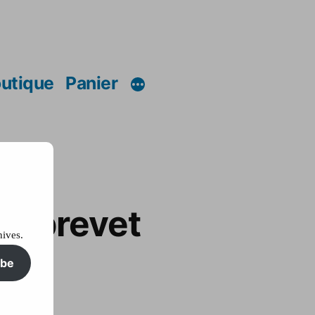
utique
Panier
le brevet
hives.
ibe