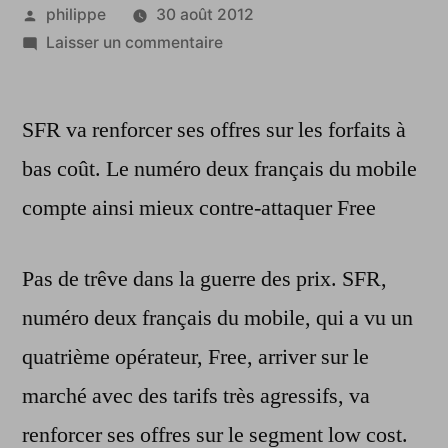
Publié
philippe
30 août 2012
par
sur
Laisser un commentaire
Mobile
:
SFR va renforcer ses offres sur les forfaits à
SFR
lance
bas coût. Le numéro deux français du mobile
de
compte ainsi mieux contre-attaquer Free
nouveaux
forfaits
pour
Pas de trêve dans la guerre des prix. SFR,
concurrencer
numéro deux français du mobile, qui a vu un
Free
quatrième opérateur, Free, arriver sur le
marché avec des tarifs très agressifs, va
renforcer ses offres sur le segment low cost.