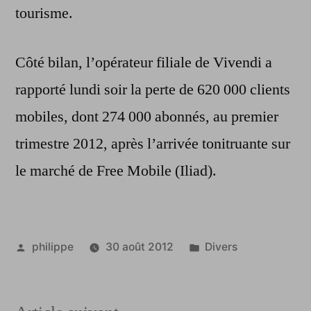
tourisme.
Côté bilan, l’opérateur filiale de Vivendi a
rapporté lundi soir la perte de 620 000 clients
mobiles, dont 274 000 abonnés, au premier
trimestre 2012, après l’arrivée tonitruante sur
le marché de Free Mobile (Iliad).
Publié
Publié
philippe
30 août 2012
Divers
par
dans