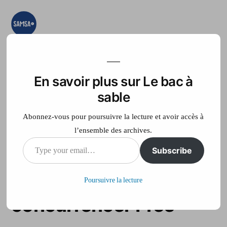
Aller
au
contenu
Le bac à sable
Ici on essaye, on
teste, on expérimente
En savoir plus sur Le bac à
Accueil
France Télé
sable
Abonnez-vous pour poursuivre la lecture et avoir accès à
l’ensemble des archives.
Type
Subscribe
Mobile : SFR lance de
your
nouveaux forfaits pour
Poursuivre la lecture
email…
concurrencer Free