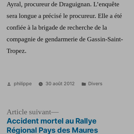
Ayral, procureur de Draguignan. L’enquête
sera longue a précisé le procureur. Elle a été
confiée à la brigade de recherche de la
compagnie de gendarmerie de Gassin-Saint-
Tropez.
Publié
Publié
philippe
30 août 2012
Divers
par
dans
Article
Article suivant
suivant :
Accident mortel au Rallye
Navigation
Régional Pays des Maures