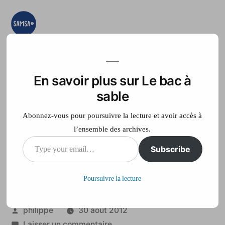
Aller
au
contenu
Le bac à sable
Ici on essaye, on
teste, on expérimente
En savoir plus sur Le bac à
Accueil
France Télé
sable
Abonnez-vous pour poursuivre la lecture et avoir accès à
l’ensemble des archives.
Type
Subscribe
Deux morts sur un
your
rallye dans le Var
Poursuivre la lecture
email…
Publié
philippe
30 août 2012
par
sur
Laisser un commentaire