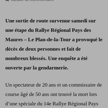
Deux
morts
Une sortie de route survenue samedi sur
sur
un
une étape du Rallye Régional Pays des
rallye
Maures – Le Plan-de-la-Tour a provoqué le
dans
le
décès de deux personnes et fait de
Var
nombreux blessés. Une enquête a été
ouverte par la gendarmerie.
Un spectateur de 20 ans et un commissaire de
course âgé de 50 ans ont trouvé la mort lors
d’une spéciale du 14e Rallye Régional Pays