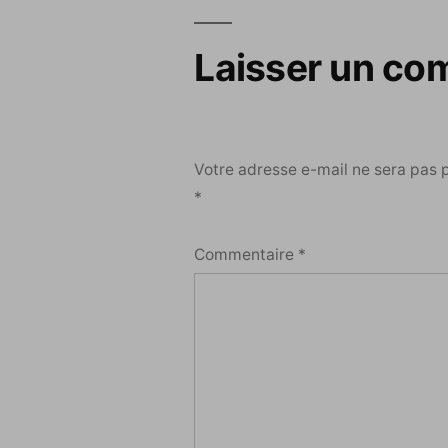
l’article
Laisser un co
Votre adresse e-mail ne sera pas 
*
Commentaire
*