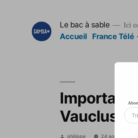
Aller
au
Le bac à sable
Ici o
contenu
Accueil
France Télé
Important 
Abonn
Vaucluse
Type
your
ema
Publié
philippe
24 août 2012