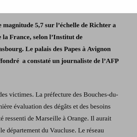
Important
tremblement
 magnitude 5,7 sur l’échelle de Richter a
de
terre
 la France, selon l’Institut de
dans
asbourg. Le palais des Papes à Avignon
le
Vaucluse
ffondré a constaté un journaliste de l’AFP
t des victimes. La préfecture des Bouches-du-
ière évaluation des dégâts et des besoins
té ressenti de Marseille à Orange. Il aurait
 le département du Vaucluse. Le réseau