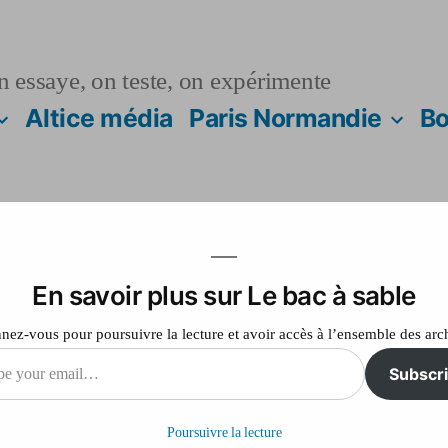
n essaye, on teste, on expérimente
Altice média
Paris Normandie
Bo
En savoir plus sur Le bac à sable
tremblement de terr
ez-vous pour poursuivre la lecture et avoir accès à l’ensemble des arc
Subscr
Poursuivre la lecture
il…
sur
Laisser un commentaire