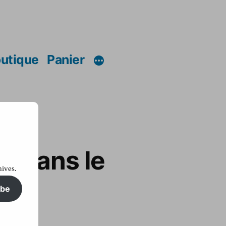
utique
Panier
e dans le
hives.
ibe