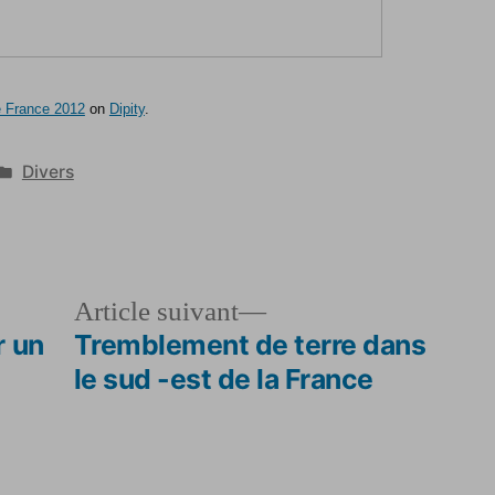
e France 2012
on
Dipity
.
Publié
Divers
dans
le
Article
Article suivant
dent :
suivant :
r un
Tremblement de terre dans
le sud -est de la France