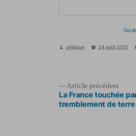
Tour d
Publié
philippe
24 août 2012
par
Artic
Article précédent
précé
La France touchée pa
Navigation
tremblement de terre
de