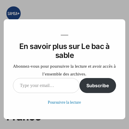
Aller
au
contenu
Le bac à sable
Ici on essaye, on
teste, on expérimente
En savoir plus sur Le bac à
Accueil
France Télé
sable
Abonnez-vous pour poursuivre la lecture et avoir accès à
l’ensemble des archives.
Type
Subscribe
Tremblement de terre
your
dans le sud-est de la
Poursuivre la lecture
email…
France