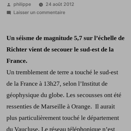
Publié
philippe
24 août 2012
par
sur
Laisser un commentaire
Tremblement
de
Un séisme de magnitude 5,7 sur l’échelle de
terre
dans
Richter vient de secouer le sud-est de la
le
France.
sud-
est
Un tremblement de terre a touché le sud-est
de
de la France à 13h27, selon l’Institut de
la
géophysique du globe. Les secousses ont été
France
ressenties de Marseille à Orange. Il aurait
plus particulièrement touché le département
du Vaucluse. Le réseau téléphonique n’est