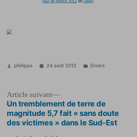
tour de france 2012
on
Dipity
.
Publié
Publié
philippe
24 août 2012
Divers
par
dans
Article
Article suivant
suivant :
Un tremblement de terre de
Navigation
magnitude 5,7 fait « sans doute
de
des victimes » dans le Sud-Est