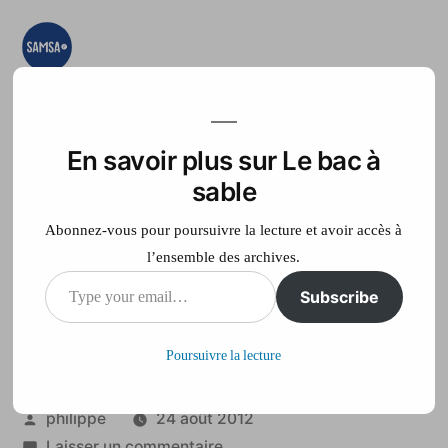
Aller
au
contenu
Le bac à sable
Ici on essaye, on
teste, on expérimente
En savoir plus sur Le bac à
Accueil
France Télé
sable
Abonnez-vous pour poursuivre la lecture et avoir accès à
l’ensemble des archives.
Type
Subscribe
Les dessous de
your
l’Elysée
Poursuivre la lecture
email…
Publié
philippe
24 août 2012
par
sur
Laisser un commentaire