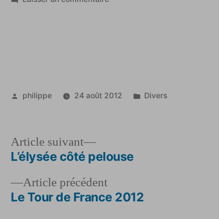
Les
dessous
de
l’Elysée
Publié
Publié
philippe
24 août 2012
Divers
par
dans
Article
Article suivant
suivant :
L’élysée côté pelouse
Navigation
Article
Article précédent
de
précédent :
Le Tour de France 2012
l’article