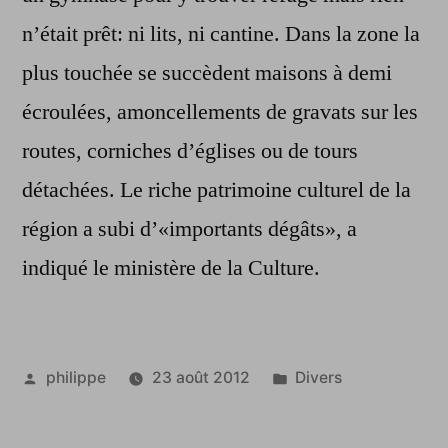
n’était prêt: ni lits, ni cantine. Dans la zone la
plus touchée se succèdent maisons à demi
écroulées, amoncellements de gravats sur les
routes, corniches d’églises ou de tours
détachées. Le riche patrimoine culturel de la
région a subi d’«importants dégâts», a
indiqué le ministère de la Culture.
Publié
Publié
philippe
23 août 2012
Divers
par
dans