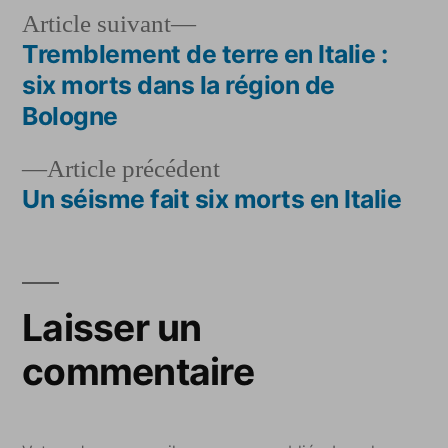
Article
Article suivant
suivant :
Tremblement de terre en Italie :
Navigation
six morts dans la région de
de
Bologne
l’article
Article
Article précédent
précédent :
Un séisme fait six morts en Italie
Laisser un
commentaire