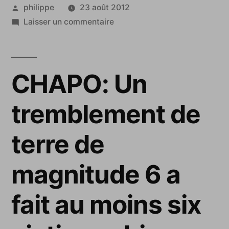
Publié
philippe
23 août 2012
par
sur
Laisser un commentaire
Un
séisme
provoque
CHAPO: Un
six
morts
tremblement de
dans
le
terre de
Nord-
Est
magnitude 6 a
de
l’Italie
fait au moins six