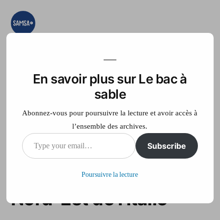
Aller
au
contenu
Le bac à sable
Ici on essaye, on
teste, on expérimente
En savoir plus sur Le bac à
Accueil
France Télé
sable
Abonnez-vous pour poursuivre la lecture et avoir accès à
l’ensemble des archives.
Type
Subscribe
Un séisme provoque
your
six morts dans le
Poursuivre la lecture
email…
Nord-Est de l’Italie