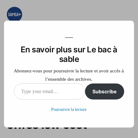
Aller
au
contenu
Le bac à sable
Ici on essaye, on
teste, on expérimente
En savoir plus sur Le bac à
Accueil
France Télé
sable
Abonnez-vous pour poursuivre la lecture et avoir accès à
l’ensemble des archives.
Type
Subscribe
Pour contrecarrer Free,
your
SFR renforce ses
Poursuivre la lecture
email…
offres low cost