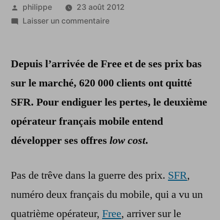
Publié
philippe
23 août 2012
par
sur
Laisser un commentaire
Pour
contrecarrer
Depuis l’arrivée de Free et de ses prix bas
Free,
SFR
sur le marché, 620 000 clients ont quitté
renforce
SFR. Pour endiguer les pertes, le deuxième
ses
offres
opérateur français mobile entend
low
développer ses offres
low cost
.
cost
Pas de trêve dans la guerre des prix.
SFR
,
numéro deux français du mobile, qui a vu un
quatrième opérateur,
Free
, arriver sur le