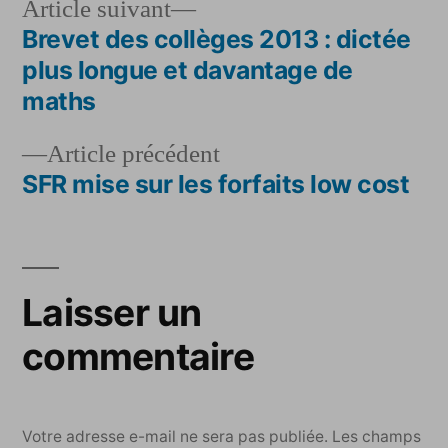
Article
Article suivant
suivant :
Brevet des collèges 2013 : dictée
Navigation
plus longue et davantage de
de
maths
l’article
Article
Article précédent
précédent :
SFR mise sur les forfaits low cost
Laisser un
commentaire
Votre adresse e-mail ne sera pas publiée.
Les champs