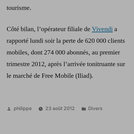
tourisme.
Côté bilan, l’opérateur filiale de
Vivendi
a
rapporté lundi soir la perte de 620 000 clients
mobiles, dont 274 000 abonnés, au premier
trimestre 2012, après l’arrivée tonitruante sur
le marché de Free Mobile (Iliad).
Publié
Publié
philippe
23 août 2012
Divers
par
dans