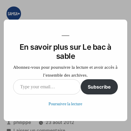
Aller
au
contenu
Le bac à sable
Ici on essaye, on
teste, on expérimente
En savoir plus sur Le bac à
Accueil
France Télé
sable
Abonnez-vous pour poursuivre la lecture et avoir accès à
l’ensemble des archives.
Type
Subscribe
Deux morts sur le
your
rallye des Maures
Poursuivre la lecture
email…
Publié
philippe
23 août 2012
par
sur
Laisser un commentaire