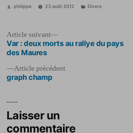
Publié
Publié
philippe
23 août 2012
Divers
par
dans
Article
Article suivant
suivant :
Var : deux morts au rallye du pays
Navigation
des Maures
de
Article
Article précédent
l’article
précédent :
graph champ
Laisser un
commentaire