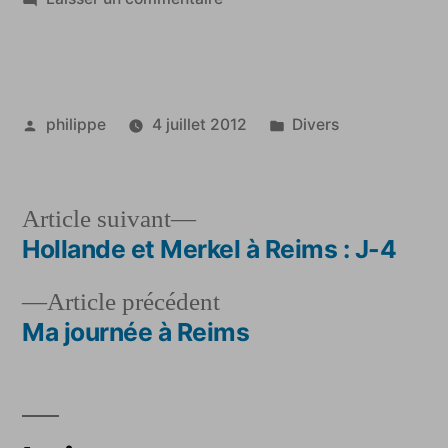
La
Champagne-
Ardenne
en
Publié
Publié
philippe
4 juillet 2012
Divers
Avignon
par
dans
Article
Article suivant
suivant :
Hollande et Merkel à Reims : J-4
Navigation
Article
Article précédent
de
précédent :
Ma journée à Reims
l’article