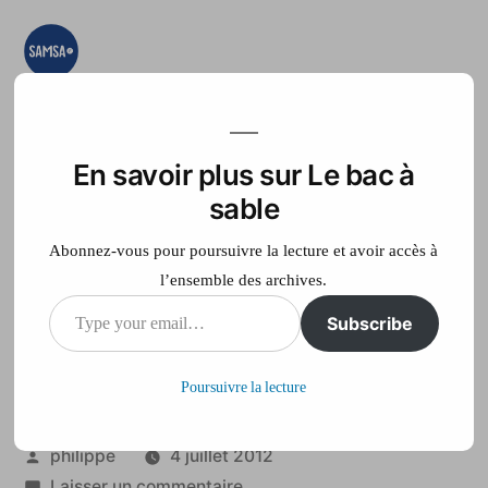
Aller
au
contenu
Le bac à sable
Ici on essaye, on
teste, on expérimente
En savoir plus sur Le bac à
Accueil
France Télé
sable
Abonnez-vous pour poursuivre la lecture et avoir accès à
l’ensemble des archives.
Type
Subscribe
La Champagne-
your
Ardenne en Avignon
Poursuivre la lecture
email…
Publié
philippe
4 juillet 2012
par
sur
Laisser un commentaire