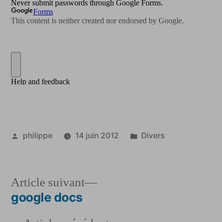
Publié
Publié
philippe
14 juin 2012
Divers
par
dans
Article
Article suivant
suivant :
google docs
Navigation