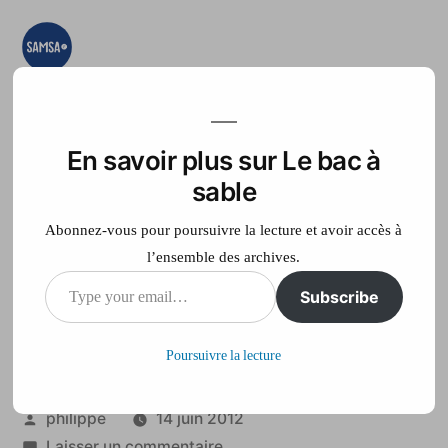
Aller
au
contenu
Le bac à sable
Ici on essaye, on
teste, on expérimente
En savoir plus sur Le bac à
Accueil
France Télé
sable
Abonnez-vous pour poursuivre la lecture et avoir accès à
l’ensemble des archives.
Type
Subscribe
Logement IDF /
your
Philippe
Poursuivre la lecture
email…
Publié
philippe
14 juin 2012
par
sur
Laisser un commentaire