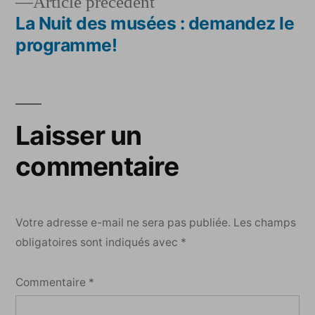
Article
Article précédent
de
précédent :
La Nuit des musées : demandez le
l’article
programme!
Laisser un
commentaire
Votre adresse e-mail ne sera pas publiée.
Les champs
obligatoires sont indiqués avec
*
Commentaire
*