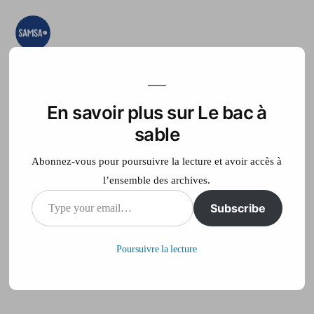
Aller
au
contenu
Le bac à sable
Ici on essaye, on
teste, on expérimente
En savoir plus sur Le bac à
Accueil
France Télé
sable
Abonnez-vous pour poursuivre la lecture et avoir accès à
l’ensemble des archives.
Type
Subscribe
Enquête logement
your
Poursuivre la lecture
email…
Publié
philippe
14 juin 2012
par
sur
Laisser un commentaire
Enquête