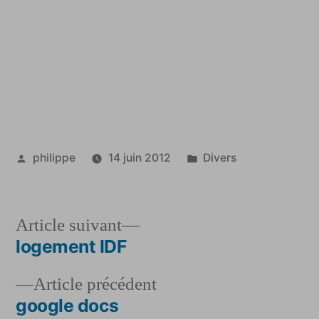
Publié
Publié
philippe
14 juin 2012
Divers
par
dans
Article
Article suivant
suivant :
logement IDF
Navigation
Article
Article précédent
de
précédent :
google docs