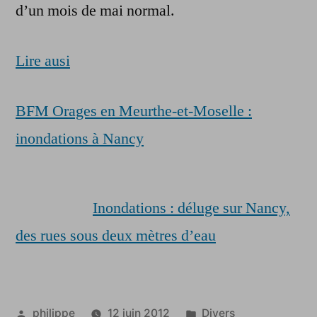
d’un mois de mai normal.
Lire ausi
BFM Orages en Meurthe-et-Moselle :
inondations à Nancy
Inondations : déluge sur Nancy,
des rues sous deux mètres d’eau
Publié
Publié
philippe
12 juin 2012
Divers