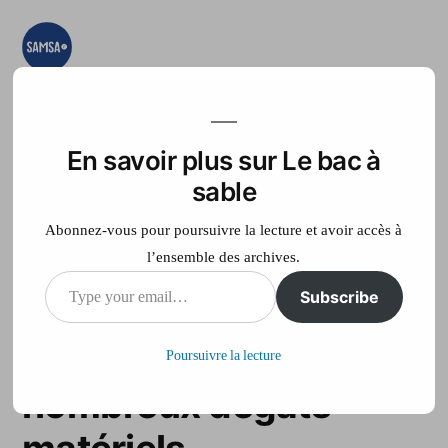
Aller
au
contenu
Le bac à sable
Ici on essaye, on
teste, on expérimente
En savoir plus sur Le bac à
Accueil
France Télé
sable
Abonnez-vous pour poursuivre la lecture et avoir accès à
l’ensemble des archives.
Type
Subscribe
Inondation à Nancy :
your
pas de blessé mais de
Poursuivre la lecture
email…
nombreux dégâts