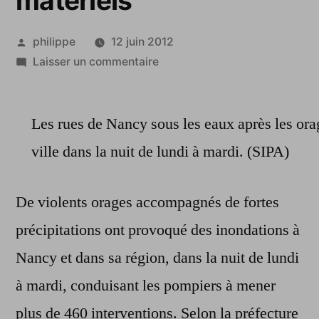
matériels
Publié
philippe
12 juin 2012
par
sur
Laisser un commentaire
Inondation
à
Les rues de Nancy sous les eaux après les orag
Nancy
:
ville dans la nuit de lundi à mardi. (SIPA)
pas
de
De violents orages accompagnés de fortes
blessé
mais
précipitations ont provoqué des inondations à
de
Nancy et dans sa région, dans la nuit de lundi
nombreux
dégâts
à mardi, conduisant les pompiers à mener
matériels
plus de 460 interventions. Selon la préfecture