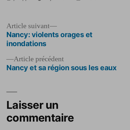
par
dans
Article
Article suivant
suivant :
Nancy: violents orages et
Navigation
inondations
de
Article
Article précédent
l’article
précédent :
Nancy et sa région sous les eaux
Laisser un
commentaire