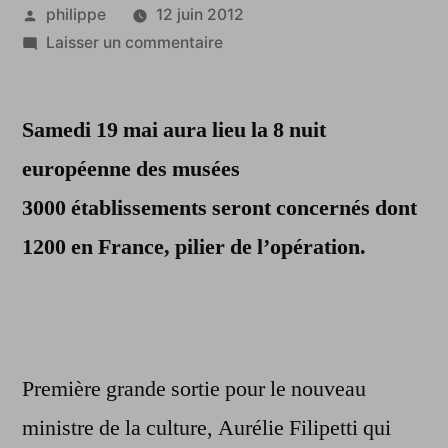
Publié
philippe
12 juin 2012
par
sur
Laisser un commentaire
Huitième
édition
Samedi 19 mai aura lieu la 8 nuit
de
la
européenne des musées
nuit
3000 établissements seront concernés dont
européenne
des
1200 en France, pilier de l’opération.
musées
Première grande sortie pour le nouveau
ministre de la culture, Aurélie Filipetti qui