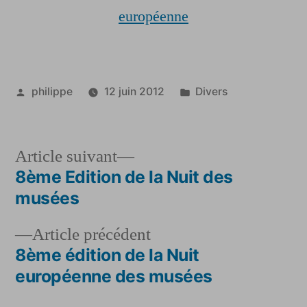
européenne
Publié
Publié
philippe
12 juin 2012
Divers
par
dans
Article
Article suivant
suivant :
8ème Edition de la Nuit des
Navigation
musées
de
Article
Article précédent
l’article
précédent :
8ème édition de la Nuit
européenne des musées