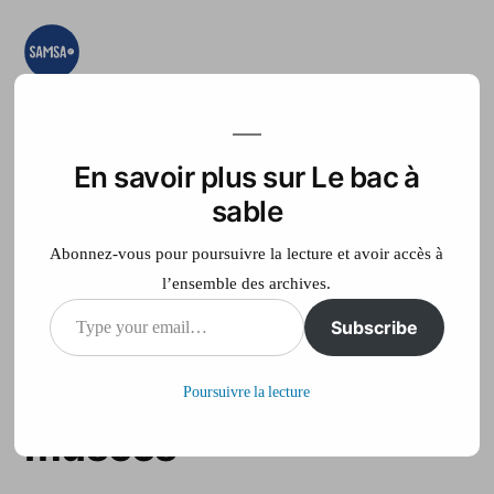
Aller
au
contenu
Le bac à sable
Ici on essaye, on
teste, on expérimente
En savoir plus sur Le bac à
Accueil
France Télé
sable
Abonnez-vous pour poursuivre la lecture et avoir accès à
l’ensemble des archives.
Type
Subscribe
Huitième édition de la
your
nuit européenne des
Poursuivre la lecture
email…
musées