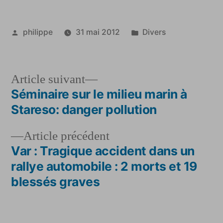
Publié
Publié
philippe
31 mai 2012
Divers
par
dans
Article
Article suivant
suivant :
Séminaire sur le milieu marin à
Navigation
Stareso: danger pollution
de
Article
Article précédent
l’article
précédent :
Var : Tragique accident dans un
rallye automobile : 2 morts et 19
blessés graves