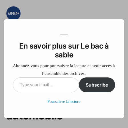
Aller
au
contenu
Le bac à sable
Ici on essaye, on
teste, on expérimente
En savoir plus sur Le bac à
Accueil
France Télé
sable
Abonnez-vous pour poursuivre la lecture et avoir accès à
l’ensemble des archives.
Type
Subscribe
Var: 2 morts et 19
your
blessés lors d’un rallye
Poursuivre la lecture
email…
automobile