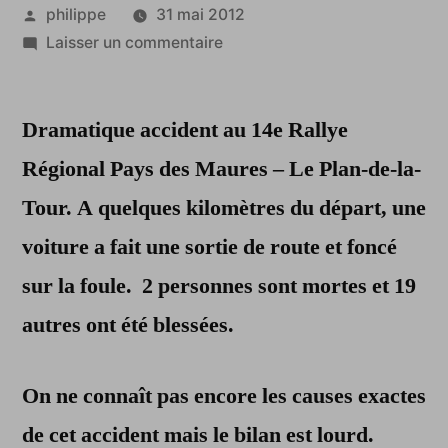
Publié
philippe
31 mai 2012
par
sur
Laisser un commentaire
Var:
2
Dramatique accident au 14e Rallye
morts
et
Régional Pays des Maures – Le Plan-de-la-
19
Tour. A quelques kilomètres du départ, une
blessés
lors
voiture a fait une sortie de route et foncé
d’un
sur la foule. 2 personnes sont mortes et 19
rallye
autres ont été blessées.
automobile
On ne connaît pas encore les causes exactes
de cet accident mais le bilan est lourd.