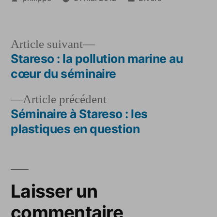
par
dans
Article
Article suivant
suivant :
Stareso : la pollution marine au
Navigation
cœur du séminaire
de
Article
Article précédent
l’article
précédent :
Séminaire à Stareso : les
plastiques en question
Laisser un
commentaire