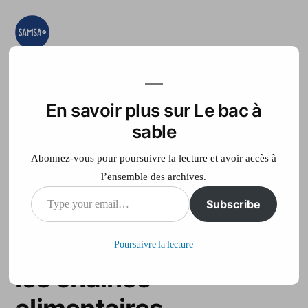
Aller
au
contenu
Le bac à sable
Ici on essaye, on
teste, on expérimente
En savoir plus sur Le bac à
Accueil
France Télé
sable
Abonnez-vous pour poursuivre la lecture et avoir accès à
l’ensemble des archives.
Type
Subscribe
Les déchets marins
your
pourraient contaminer
Poursuivre la lecture
email…
les chaines