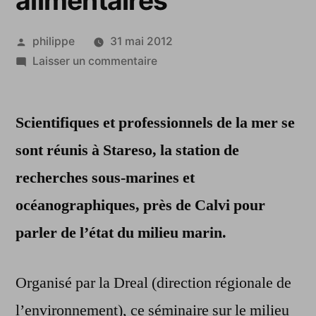
alimentaires
Publié
philippe
31 mai 2012
par
sur
Laisser un commentaire
Les
déchets
Scientifiques et professionnels de la mer se
marins
pourraient
sont réunis à Stareso, la station de
contaminer
recherches sous-marines et
les
chaines
océanographiques, près de Calvi pour
alimentaires
parler de l’état du milieu marin.
Organisé par la Dreal (direction régionale de
l’environnement), ce séminaire sur le milieu