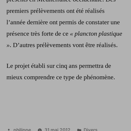
premiers prélèvements ont été réalisés
l’année dernière ont permis de constater une
présence très forte de ce
« plancton plastique
»
. D’autres prélèvements vont être réalisés.
Le projet établi sur cinq ans permettra de
mieux comprendre ce type de phénomène.
Publié
Publié
philippe
31 mai 2012
Divers