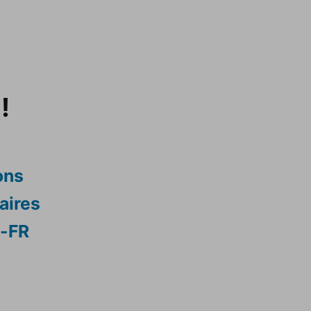
!
ons
aires
s-FR