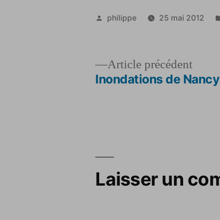
Publié
philippe
25 mai 2012
par
Artic
Article précédent
précé
Inondations de Nancy
Navigation
de
l’article
Laisser un co