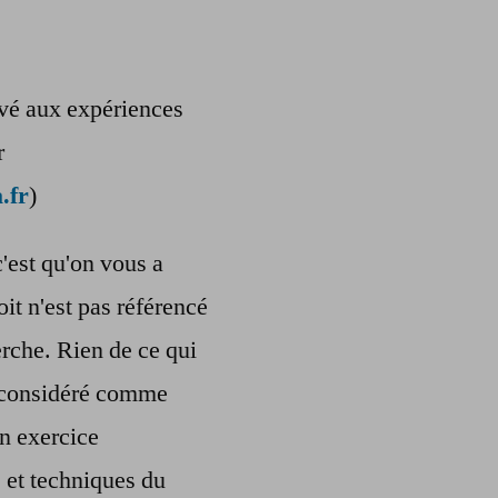
ervé aux expériences
r
.fr
)
c'est qu'on vous a
oit n'est pas référencé
rche. Rien de ce qui
re considéré comme
n exercice
s et techniques du