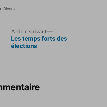
Publié
Divers
dans
le
Article
Article suivant
dent :
suivant :
Les temps forts des
élections
mmentaire