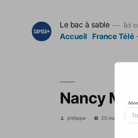
Aller
au
Le bac à sable
Ici o
contenu
Accueil
France Télé
Nancy Maï
Abonn
Type
Publié
philippe
25 mai 2012
your
par
ema