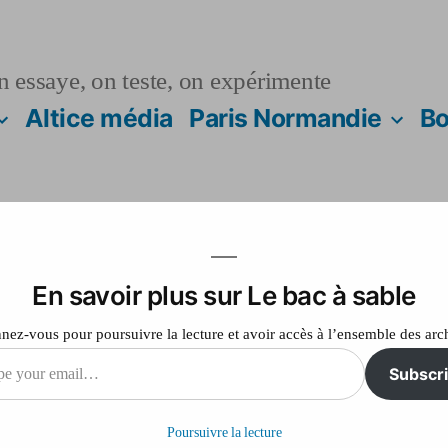
n essaye, on teste, on expérimente
Altice média
Paris Normandie
Bo
En savoir plus sur Le bac à sable
té
ez-vous pour poursuivre la lecture et avoir accès à l’ensemble des arc
Subscr
sur
Laisser un commentaire
Nancy
Poursuivre la lecture
Maïté
il…