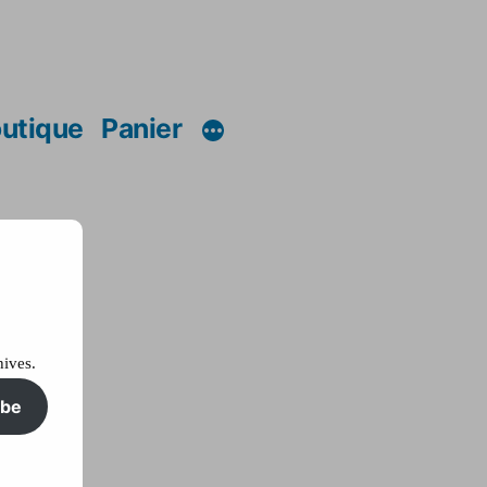
utique
Panier
hives.
ibe