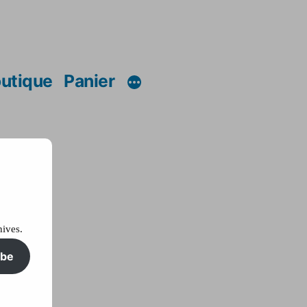
utique
Panier
hives.
ibe