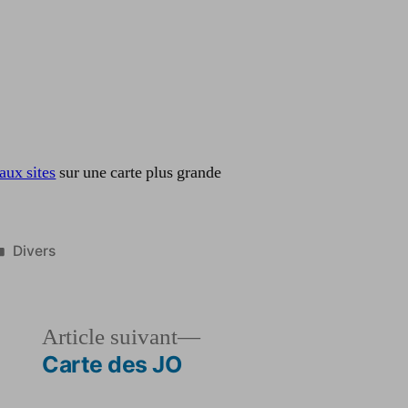
aux sites
sur une carte plus grande
Publié
Divers
dans
le
Article
Article suivant
dent :
suivant :
Carte des JO