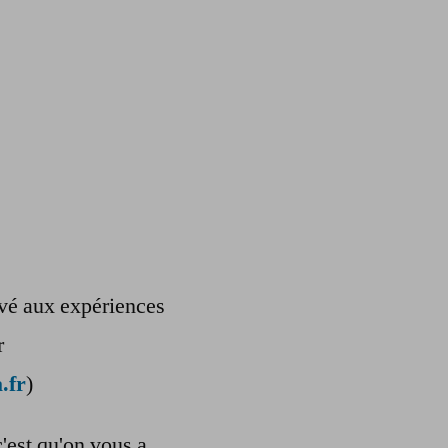
ervé aux expériences
r
.fr
)
c'est qu'on vous a