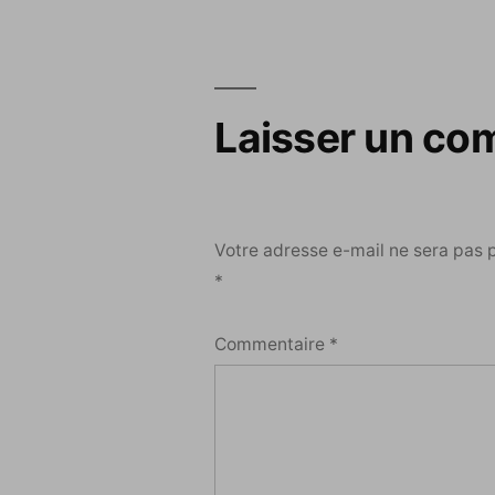
de
l’article
Laisser un co
Votre adresse e-mail ne sera pas 
*
Commentaire
*