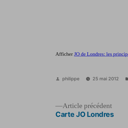
Afficher
JO de Londres: les princip
Publié
philippe
25 mai 2012
par
Artic
Article précédent
précé
Carte JO Londres
Navigation