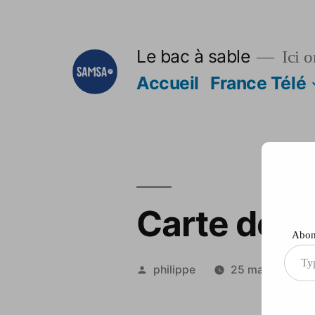
Aller
au
Le bac à sable
Ici o
contenu
Accueil
France Télé
Carte de M
Abonn
Type
Publié
philippe
25 mai 2012
your
par
ema