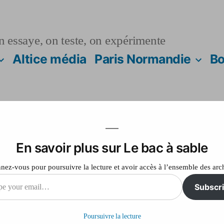
n essaye, on teste, on expérimente
Altice média
Paris Normandie
Bo
En savoir plus sur Le bac à sable
aïté
ez-vous pour poursuivre la lecture et avoir accès à l’ensemble des arc
Subscr
sur
Laisser un commentaire
Carte
Poursuivre la lecture
de
il…