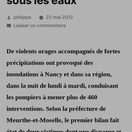
sous les eaux
Publié
philippe
22 mai 2012
par
sur
Laisser un commentaire
Violents
orages
De violents orages accompagnés de fortes
dans
l’est
précipitations ont provoqué des
de
inondations à Nancy et dans sa région,
la
France
dans la nuit de lundi à mardi, conduisant
:
les pompiers à mener plus de 460
Nancy
interventions. Selon la préfecture de
et
sa
Meurthe-et-Moselle, le premier bilan fait
banlieue
état de deux victimes dont une disparue et