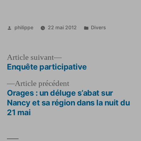
Publié
Publié
philippe
22 mai 2012
Divers
par
dans
Article
Article suivant
suivant :
Enquête participative
Navigation
Article
Article précédent
de
précédent :
Orages : un déluge s’abat sur
l’article
Nancy et sa région dans la nuit du
21 mai