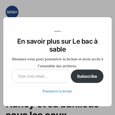
Aller
au
contenu
Le bac à sable
Ici on essaye, on
teste, on expérimente
En savoir plus sur Le bac à
Accueil
France Télé
sable
Abonnez-vous pour poursuivre la lecture et avoir accès à
l’ensemble des archives.
Type
Subscribe
Violents orages dans
your
l’est de la France :
Poursuivre la lecture
email…
Nancy et sa banlieue