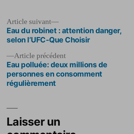
par
dans
Article
Article suivant
suivant :
Eau du robinet : attention danger,
Navigation
selon l’UFC-Que Choisir
de
Article
Article précédent
l’article
précédent :
Eau polluée: deux millions de
personnes en consomment
régulièrement
Laisser un