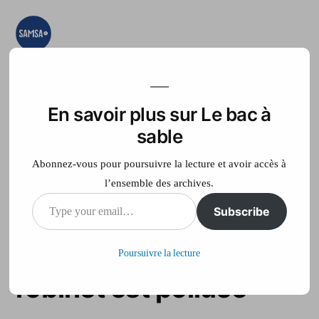
Aller
au
contenu
Le bac à sable
Ici on essaye, on
teste, on expérimente
En savoir plus sur Le bac à
Accueil
France Télé
sable
Abonnez-vous pour poursuivre la lecture et avoir accès à
l’ensemble des archives.
Type
Subscribe
Pour 2 millions de
your
Français, l’eau du
Poursuivre la lecture
email…
robinet est polluée