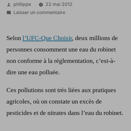
Publié
philippe
22 mai 2012
par
sur
Laisser un commentaire
Pour
2
Selon
l’UFC-Que Choisir
millions
, deux millions de
de
personnes consomment une eau du robinet
Français,
non conforme à la réglementation, c’est-à-
l’eau
du
dire une eau polluée.
robinet
est
Ces pollutions sont très liées aux pratiques
polluée
agricoles, où on constate un excès de
pesticides et de nitrates dans l’eau du robinet.