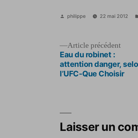
Publié
philippe
22 mai 2012
par
Artic
Article précédent
précé
Eau du robinet :
Navigation
attention danger, sel
l’UFC-Que Choisir
de
l’article
Laisser un co