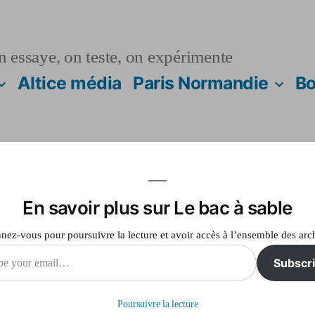
n essaye, on teste, on expérimente
Altice média
Paris Normandie
Bo
En savoir plus sur Le bac à sable
ons de Français c
ez-vous pour poursuivre la lecture et avoir accès à l’ensemble des arc
 robinet non confo
Subscr
choisir
Poursuivre la lecture
il…