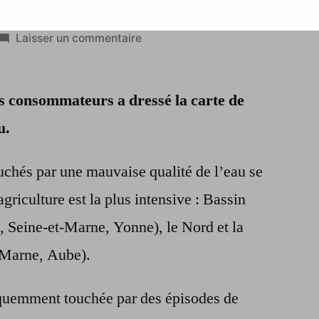
sur
Laisser un commentaire
Deux
millions
es consommateurs a dressé la carte de
de
Français
u.
consomment
une
uchés par une mauvaise qualité de l’eau se
eau
griculture est la plus intensive : Bassin
du
robinet
t, Seine-et-Marne, Yonne), le Nord et la
non
 Marne, Aube).
conforme
selon
quemment touchée par des épisodes de
l’UFC-
Que