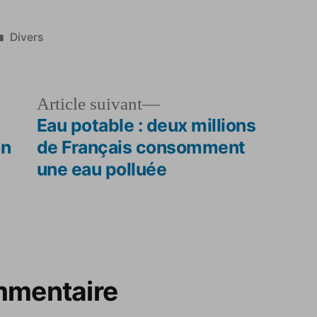
Publié
Divers
dans
le
Article
Article suivant
dent :
suivant :
Eau potable : deux millions
on
de Français consomment
une eau polluée
mmentaire