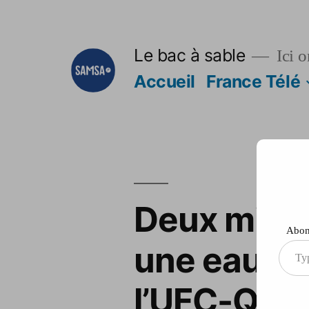
Aller
au
Le bac à sable
Ici o
contenu
Accueil
France Télé
Deux milli
Abonn
une eau du
Type
your
l’UFC-Que 
ema