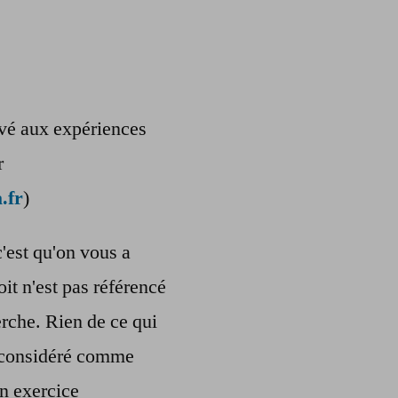
ervé aux expériences
r
.fr
)
c'est qu'on vous a
oit n'est pas référencé
rche. Rien de ce qui
re considéré comme
n exercice