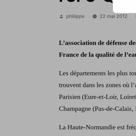
Publié
philippe
22 mai 2012
par
L’association de défense d
France de la qualité de l’ea
Les départements les plus to
trouvent dans les zones où l’a
Parisien (Eure-et-Loir, Loire
Champagne (Pas-de-Calais,
La Haute-Normandie est fré