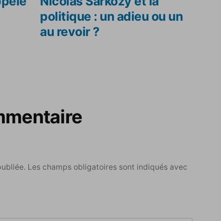
dent :
suivant :
ppelé
Nicolas Sarkozy et la
politique : un adieu ou un
au revoir ?
mmentaire
publiée.
Les champs obligatoires sont indiqués avec