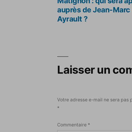
précé
Matignon : qui sera a
Navigation
auprès de Jean-Marc
Ayrault ?
de
l’article
Laisser un co
Votre adresse e-mail ne sera pas 
*
Commentaire
*