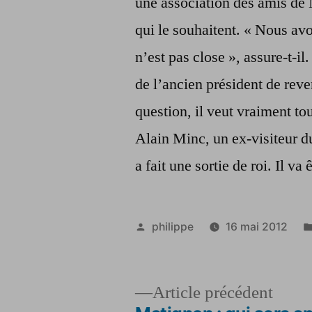
une association des amis de 
qui le souhaitent. « Nous av
n’est pas close », assure-t-il
de l’ancien président de reven
question, il veut vraiment to
Alain Minc, un ex-visiteur du
a fait une sortie de roi. Il va 
Publié
philippe
16 mai 2012
par
Artic
Article précédent