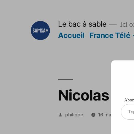
Aller
au
Le bac à sable
Ici o
contenu
Accueil
France Télé
Nicolas Sar
Abonn
Type
Publié
philippe
16 mai 2012
your
par
ema