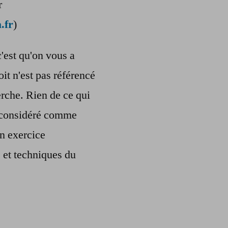
r
.fr
)
c'est qu'on vous a
oit n'est pas référencé
rche. Rien de ce qui
re considéré comme
n exercice
s et techniques du