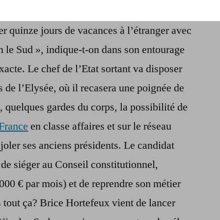
edémarrer une nouvelle vie professionnelle,
:
la
r quinze jours de vacances à l’étranger avec
vie
n le Sud », indique-t-on dans son entourage
après
l’Elysée
xacte. Le chef de l’Etat sortant va disposer
 de l’Elysée, où il recasera une poignée de
, quelques gardes du corps, la possibilité de
 France
en classe affaires et sur le réseau
ajoler ses anciens présidents. Le candidat
 de siéger au Conseil constitutionnel,
2000 € par mois) et de reprendre son métier
s tout ça? Brice Hortefeux vient de lancer