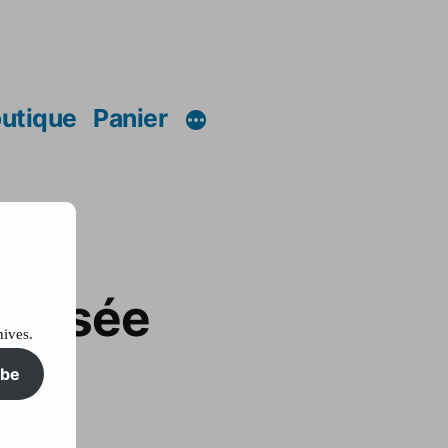
utique
Panier
’Elysée
hives.
ibe