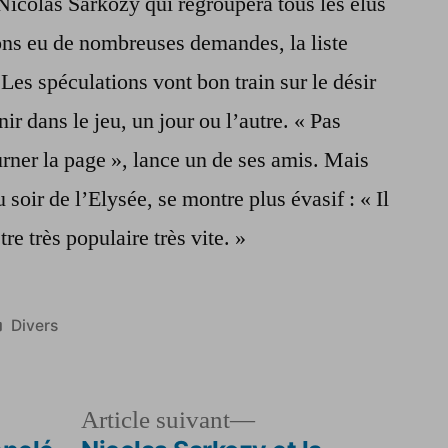
Nicolas Sarkozy qui regroupera tous les élus
ons eu de nombreuses demandes, la liste
. Les spéculations vont bon train sur le désir
ir dans le jeu, un jour ou l’autre. « Pas
urner la page », lance un de ses amis. Mais
 soir de l’Elysée, se montre plus évasif : « Il
être très populaire très vite. »
Publié
Divers
dans
le
Article
Article suivant