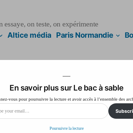
n essaye, on teste, on expérimente
Altice média
Paris Normandie
Bo
En savoir plus sur Le bac à sable
kozy : la vie après l
ez-vous pour poursuivre la lecture et avoir accès à l’ensemble des arc
Subscr
sur
Laisser un commentaire
Nicolas
Poursuivre la lecture
Sarkozy
il…