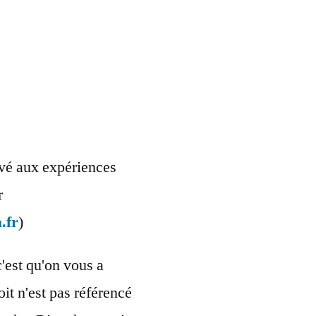
ervé aux expériences
r
.fr
)
c'est qu'on vous a
oit n'est pas référencé