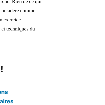
rche. Rien de ce qui
re considéré comme
n exercice
s et techniques du
!
ons
aires