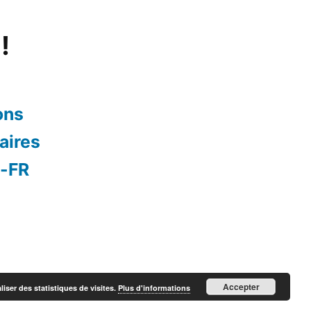
!
ons
aires
s-FR
Accepter
liser des statistiques de visites.
Plus d'informations