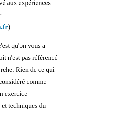
ervé aux expériences
r
.fr
)
c'est qu'on vous a
oit n'est pas référencé
rche. Rien de ce qui
re considéré comme
n exercice
s et techniques du