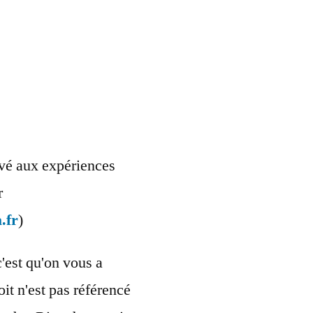
ervé aux expériences
r
.fr
)
c'est qu'on vous a
oit n'est pas référencé