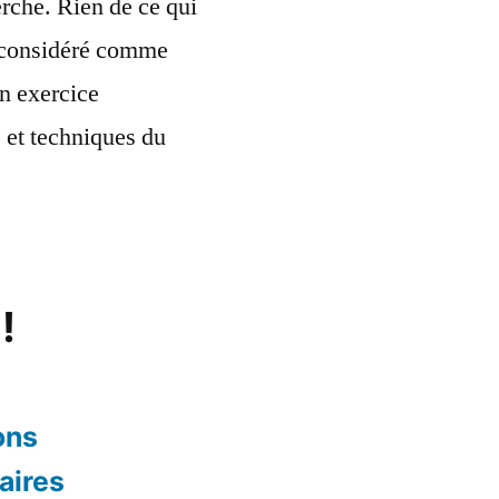
rche. Rien de ce qui
re considéré comme
n exercice
s et techniques du
!
ons
aires