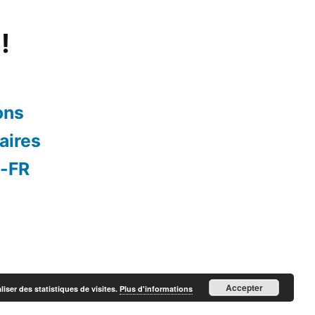
!
ons
aires
s-FR
Accepter
liser des statistiques de visites.
Plus d'informations