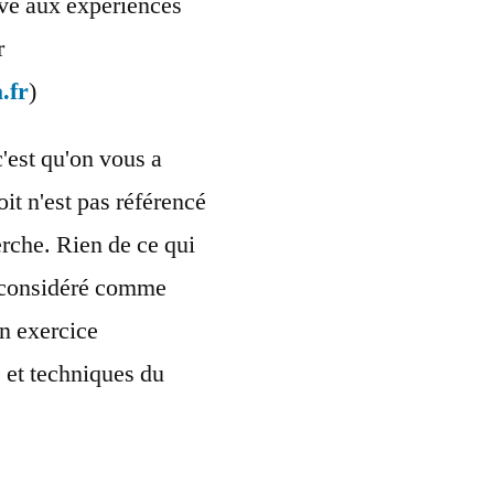
ervé aux expériences
r
.fr
)
c'est qu'on vous a
oit n'est pas référencé
rche. Rien de ce qui
re considéré comme
n exercice
s et techniques du