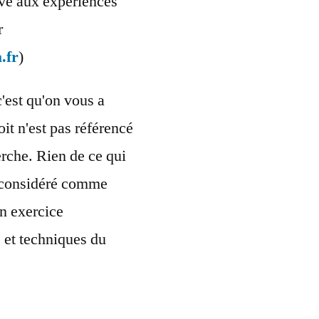
ervé aux expériences
r
.fr
)
c'est qu'on vous a
oit n'est pas référencé
rche. Rien de ce qui
re considéré comme
n exercice
s et techniques du