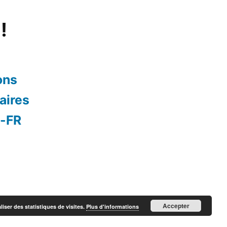
!
ons
aires
s-FR
Accepter
liser des statistiques de visites.
Plus d'informations